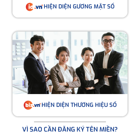
HIỆN DIỆN GƯƠNG MẶT SỐ
HIỆN DIỆN THƯƠNG HIỆU SỐ
VÌ SAO CẦN ĐĂNG KÝ TÊN MIỀN?