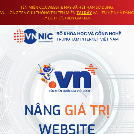
TÊN MIỀN CỦA WEBSITE NÀY ĐÃ HẾT HẠN SỬ DỤNG.
VUI LÒNG TRA CỨU THÔNG TIN TÊN MIỀN
TẠI ĐÂY
VÀ LIÊN HỆ NHÀ ĐĂNG
KÝ ĐỂ THỰC HIỆN GIA HẠN.
NÂNG
GIÁ TRỊ
WEBSITE